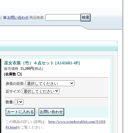
｜
お問い合わせ
商品検索
:
巫女衣装（竹）４点セット
[
A141601-4P
]
販売価格
:
35,200円
(税込)
[在庫数 ◯]
身長の目安
:
足サイズ
:
数量
:
｜
この商品の詳しい説明は、
http://www.wonderrabbit.com/A1416
01.html
をご覧ください。