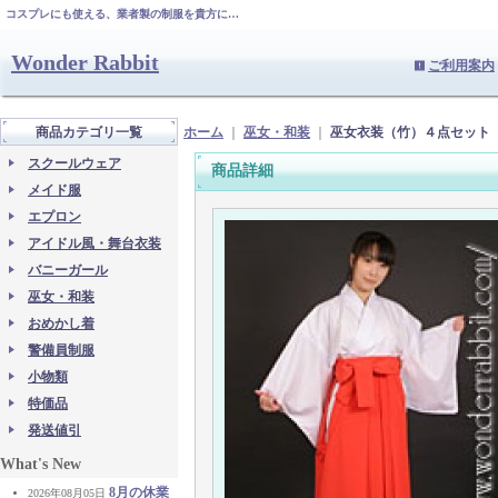
コスプレにも使える、業者製の制服を貴方に…
Wonder Rabbit
ご利用案内
商品カテゴリ一覧
ホーム
｜
巫女・和装
｜
巫女衣装（竹）４点セット
スクールウェア
商品詳細
メイド服
エプロン
アイドル風・舞台衣装
バニーガール
巫女・和装
おめかし着
警備員制服
小物類
特価品
発送値引
What's New
8月の休業
2026年08月05日