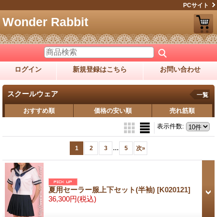
PCサイト
Wonder Rabbit
ログイン
新規登録はこちら
お問い合わせ
スクールウェア
一覧
おすすめ順
価格の安い順
売れ筋順
表示件数
:
...
1
2
3
5
次
»
夏用セーラー服上下セット(半袖)
[K020121]
36,300円
(税込)