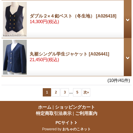
ダブル２×４釦ベスト（冬生地）
[A026418]
14,300円
(税込)
丸裾シングル学生ジャケット
[A026441]
21,450円
(税込)
(10件/41件)
...
1
2
3
5
次
»
ホーム
|
ショッピングカート
特定商取引法表示
|
ご利用案内
PCサイト
Powered by
おちゃのこネット