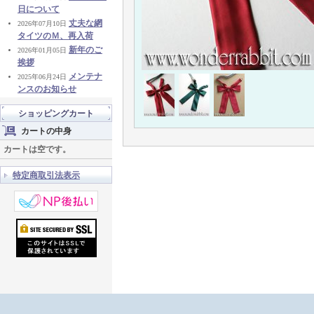
日について
丈夫な網
2026年07月10日
タイツのＭ、再入荷
新年のご
2026年01月05日
挨拶
メンテナ
2025年06月24日
ンスのお知らせ
ショッピングカート
カートの中身
カートは空です。
特定商取引法表示