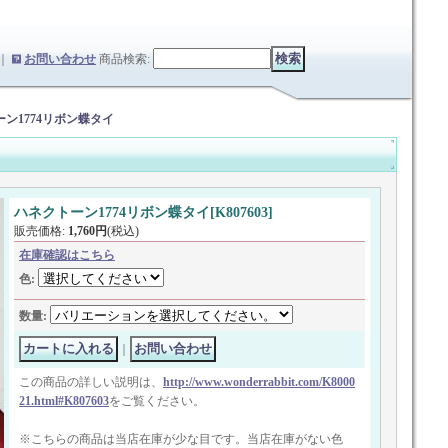
｜
お問い合わせ
商品検索
:
ン1774リボン蝶タイ
ハネクトーン1774リボン蝶タイ
[
K807603
]
販売価格
:
1,760円
(税込)
在庫確認はこちら
色
:
数量
:
｜
この商品の詳しい説明は、
http://www.wonderrabbit.com/K8000
21.html#K807603
をご覧ください。
※こちらの商品は当店在庫が少な目です。当店在庫がない色