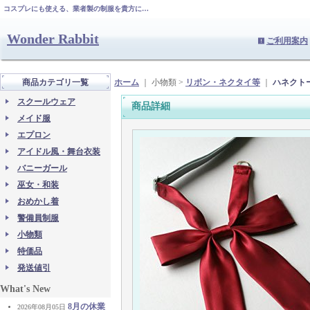
コスプレにも使える、業者製の制服を貴方に…
Wonder Rabbit
ご利用案内
商品カテゴリ一覧
ホーム
｜ 小物類 >
リボン・ネクタイ等
｜
ハネクトー
スクールウェア
商品詳細
メイド服
エプロン
アイドル風・舞台衣装
バニーガール
巫女・和装
おめかし着
警備員制服
小物類
特価品
発送値引
What's New
8月の休業
2026年08月05日