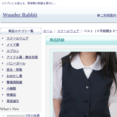
コスプレにも使える、業者製の制服を貴方に…
Wonder Rabbit
ご利用案内
商品カテゴリ一覧
ホーム
｜
スクールウェア
｜
ベスト（Ｖ字前開き３
スクールウェア
商品詳細
メイド服
エプロン
アイドル風・舞台衣装
バニーガール
巫女・和装
おめかし着
警備員制服
小物類
特価品
発送値引
What's New
8月の休業
2026年08月05日