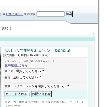
｜
お問い合わせ
商品検索
:
つボタン）
ベスト（Ｖ字前開き３つボタン）
[
K020924a
]
販売価格
:
14,300円～16,500円
(税込)
オプションにより価格が変わる場合もあります。
在庫確認はこちら
サイズ
:
生地
:
数量
:
｜
※メーカー価格改定に伴い、当店販売価格も修正いたしました
（2024.07.29）。