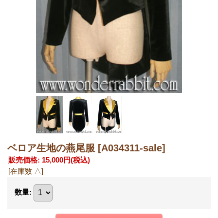
ベロア生地の燕尾服
[A034311-sale]
販売価格
:
15,000円
(税込)
[在庫数 △]
数量
: