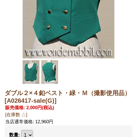
ダブル２×４釦ベスト・緑・Ｍ（撮影使用品）
[A026417-sale(G)]
販売価格
:
2,000円
(税込)
[在庫数 △]
当店通常価格
:
12,960円
数量
: