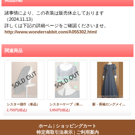
諸事情により、この衣装は販売休止しております
（2024.11.13）
詳しくは下記の詳細ページをご確認くださいませ。
http://www.wonderrabbit.com/A055302.html
関連商品
シスター頭巾（単品）
シスターケープ（単品）
新・長袖ロングメイドワンピース
2,750円
(税込)
3,850円
(税込)
ホーム
|
ショッピングカート
特定商取引法表示
|
ご利用案内