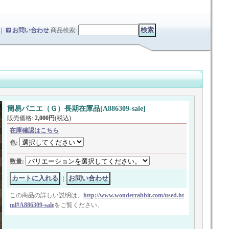
｜
お問い合わせ
商品検索
:
簡易パニエ（Ｇ）長期在庫品
[
A886309-sale
]
販売価格
:
2,000円
(税込)
在庫確認はこちら
色
:
数量
:
｜
この商品の詳しい説明は、
http://www.wonderrabbit.com/used.ht
ml#A886309-sale
をご覧ください。