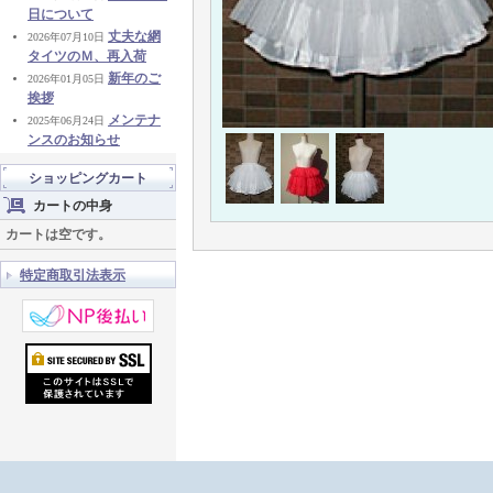
日について
丈夫な網
2026年07月10日
タイツのＭ、再入荷
新年のご
2026年01月05日
挨拶
メンテナ
2025年06月24日
ンスのお知らせ
ショッピングカート
カートの中身
カートは空です。
特定商取引法表示