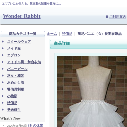
コスプレにも使える、業者製の制服を貴方に…
Wonder Rabbit
ご利用案内
商品カテゴリ一覧
ホーム
｜
特価品
｜
簡易パニエ（Ｇ）長期在庫品
スクールウェア
商品詳細
メイド服
エプロン
アイドル風・舞台衣装
バニーガール
巫女・和装
おめかし着
警備員制服
小物類
特価品
発送値引
What's New
8月の休業
2026年08月05日