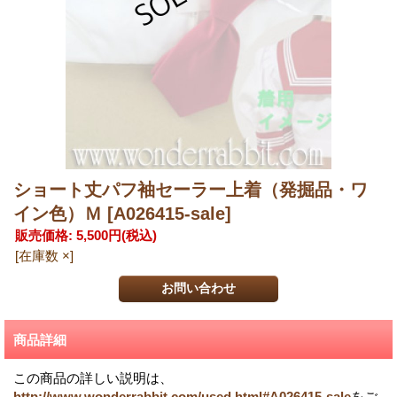
ショート丈パフ袖セーラー上着（発掘品・ワ
イン色）Ｍ
[A026415-sale]
販売価格
:
5,500円
(税込)
[在庫数 ×]
商品詳細
この商品の詳しい説明は、
http://www.wonderrabbit.com/used.html#A026415-sale
をご