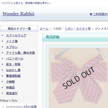
コスプレにも使える、業者製の制服を貴方に…
Wonder Rabbit
ご利用案内
商品カテゴリ一覧
ホーム
｜ 小物類 >
リボン・ネクタイ等
｜
ジンメス
スクールウェア
商品詳細
メイド服
エプロン
アイドル風・舞台衣装
バニーガール
巫女・和装
おめかし着
警備員制服
小物類
特価品
発送値引
What's New
8月の休業
2026年08月05日