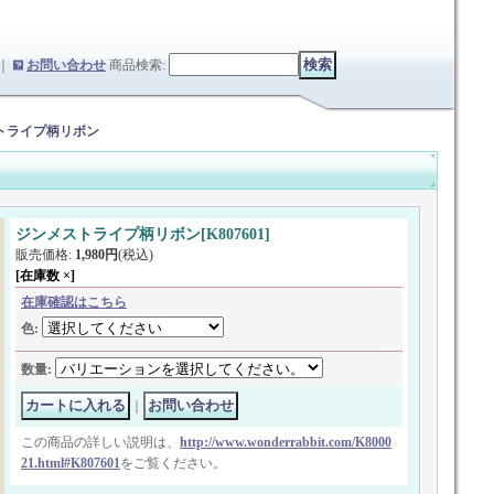
｜
お問い合わせ
商品検索
:
トライプ柄リボン
ジンメストライプ柄リボン
[
K807601
]
販売価格
:
1,980円
(税込)
[在庫数 ×]
在庫確認はこちら
色
:
数量
:
｜
この商品の詳しい説明は、
http://www.wonderrabbit.com/K8000
21.html#K807601
をご覧ください。