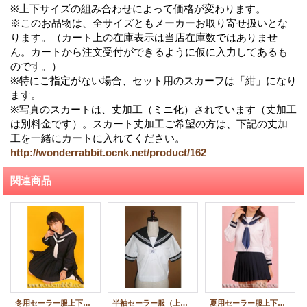
※上下サイズの組み合わせによって価格が変わります。
※このお品物は、全サイズともメーカーお取り寄せ扱いとな
ります。（カート上の在庫表示は当店在庫数ではありませ
ん。カートから注文受付ができるように仮に入力してあるも
のです。）
※特にご指定がない場合、セット用のスカーフは「紺」になり
ます。
※写真のスカートは、丈加工（ミニ化）されています（丈加工
は別料金です）。スカート丈加工ご希望の方は、下記の丈加
工を一緒にカートに入れてください。
http://wonderrabbit.ocnk.net/product/162
関連商品
冬用セーラー服上下セット
半袖セーラー服（上着単品販売）
夏用セーラー服上下セット(長袖)