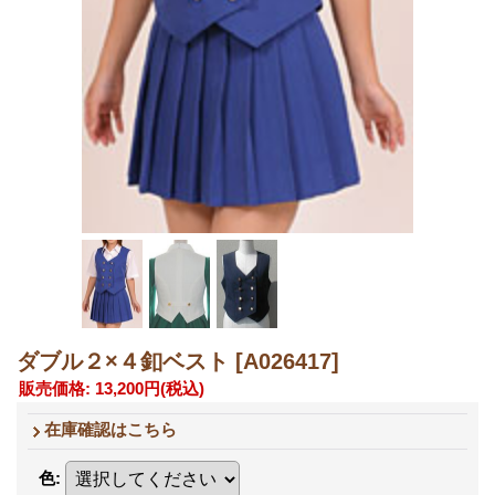
ダブル２×４釦ベスト
[A026417]
販売価格
:
13,200円
(税込)
在庫確認はこちら
色
: