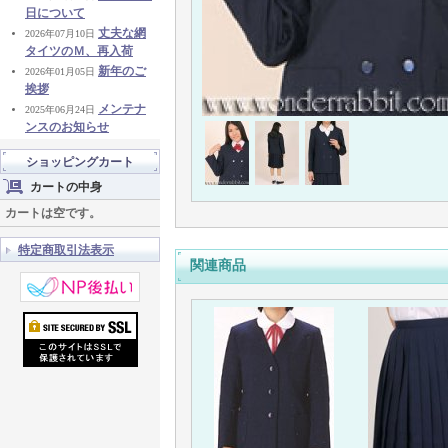
日について
丈夫な網
2026年07月10日
タイツのＭ、再入荷
新年のご
2026年01月05日
挨拶
メンテナ
2025年06月24日
ンスのお知らせ
ショッピングカート
カートの中身
カートは空です。
特定商取引法表示
関連商品