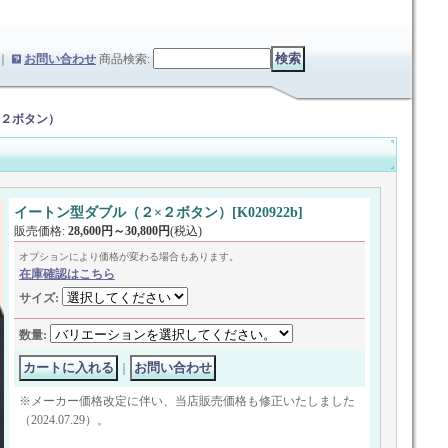
｜
お問い合わせ
商品検索
:
×２ボタン）
イートン型ダブル（２×２ボタン）
[
K020922b
]
販売価格
:
28,600円～30,800円
(税込)
オプションにより価格が変わる場合もあります。
在庫確認はこちら
サイズ
:
数量
:
｜
※メーカー価格改定に伴い、当店販売価格も修正いたしました
（2024.07.29）。